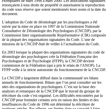
exemplaires de mars 1998 à mars 2000. Les associations signataires
renonçaient à tous droits de propriété et autorisaient la reproduction
du code sous réserve que soient mentionnés leurs noms et la date du
document.
L’adoption du Code de déontologie par les psychologues a été
suivie par la mise en place en 1997 de la Commission Nationale
Consultative de Déontologie des Psychologues (CNCDP), par la
Commission Inter organisationnelle Représentative (CIR) composée
de la plupart des organisations signataires du Code. L’une de
missions de la CNCDP était de veiller à l’actualisation du Code.
En 2003 lorsque la plupart des organisations signataires du code de
déontologie des psychologues crée la Fédération Française des
Psychologues et de Psychologie (FFPP), la CNCDP devient
commission de la Fédération (qui a pris le relais de l'ANOP). La
FFPP veille à la stricte autonomie du fonctionnement de la CNCDP.
La CNCDP a largement diffusé dans la communauté ses bilans
annuels de fonctionnement. Bilans que l’on peut consulter sur les
sites des organisations de psychologues. C’est sur la base des
analyses et remarques de la CNCDP que le travail du groupe de
réécriture du code s’est organisé. Les difficultés rencontrées par la
CNCDP pour formuler certains avis en raison des limites et des
insuffisances du Code de 1996 ont déterminé la réécriture de
quelques articles. Par ailleurs, ses limites dans sa capacité à faire