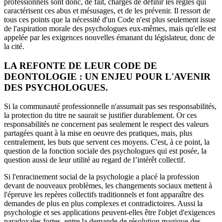
professionnels sont donc, de fait, chargés de définir les règles qui
caractérisent ces abus et mésusages, et de les prévenir. Il ressort de
tous ces points que la nécessité d'un Code n'est plus seulement issue
de l'aspiration morale des psychologues eux-mêmes, mais qu'elle est
appelée par les exigences nouvelles émanant du législateur, donc de
la cité.
LA REFONTE DE LEUR CODE DE
DEONTOLOGIE : UN ENJEU POUR L'AVENIR
DES PSYCHOLOGUES.
Si la communauté professionnelle n'assumait pas ses responsabilités,
la protection du titre ne saurait se justifier durablement. Or ces
responsabilités ne concernent pas seulement le respect des valeurs
partagées quant à la mise en oeuvre des pratiques, mais, plus
centralement, les buts que servent ces moyens. C'est, à ce point, la
question de la fonction sociale des psychologues qui est posée, la
question aussi de leur utilité au regard de l’intérêt collectif.
Si l'enracinement social de la psychologie a placé la profession
devant de nouveaux problèmes, les changements sociaux mettent à
l'épreuve les repères collectifs traditionnels et font apparaître des
demandes de plus en plus complexes et contradictoires. Aussi la
psychologie et ses applications peuvent-elles être l'objet d'exigences
paradoxales fortes, entre la demande de résolution magique des