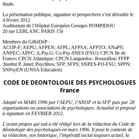
finale.
La présentation publique, signature et perspectives s’est déroulée le
4 février 2012
Auditorium de l’Hôpital Européen Georges POMPIDOU
20 rue LEBLANC PARIS 15è
Membres du GiRéDéP :
ACOP-F; AEPU; AFPEN; AFPL; AFPSA; AFPTO; ANaPS;
ANPEC; APFC; A.Psy.G; Co-Psy-SNES (FSU); CPCN Ile de
France; CPCN Atlantique; CPCN Languedoc- Roussillon; FFPP
;Institut P. Janet; Psyclihos; SFP; SFPS; SNPES-PJJ-FSU; SPPN;
SNPsyEN (UNSA Education)
CODE DE DEONTOLOGIE DES PSYCHOLOGUES
France
Adopté en MARS 1996 par l’AEPU, l’ANOP et la SFP puis par 28
organisations ou associations de psychologues. Actualisé et proposé
à signature en FEVRIER 2012.
L’avant propos qui suit a été rédigé lors de la rédaction du Code de
déontologie des psychologues en mars 1996. Il pose le contexte de
sa rédaction, son historique, l’impératif social toujours actuel, la