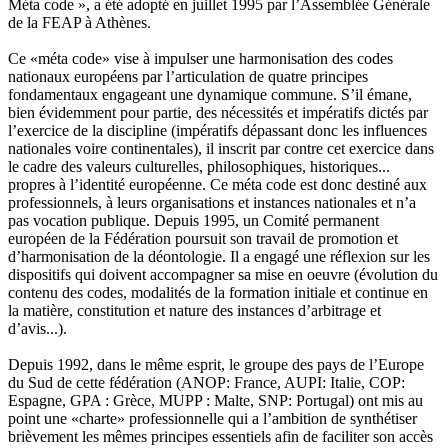
Méta code », a été adopté en juillet 1995 par l’Assemblée Générale
de la FEAP à Athènes.
Ce «méta code» vise à impulser une harmonisation des codes
nationaux européens par l’articulation de quatre principes
fondamentaux engageant une dynamique commune. S’il émane,
bien évidemment pour partie, des nécessités et impératifs dictés par
l’exercice de la discipline (impératifs dépassant donc les influences
nationales voire continentales), il inscrit par contre cet exercice dans
le cadre des valeurs culturelles, philosophiques, historiques...
propres à l’identité européenne. Ce méta code est donc destiné aux
professionnels, à leurs organisations et instances nationales et n’a
pas vocation publique. Depuis 1995, un Comité permanent
européen de la Fédération poursuit son travail de promotion et
d’harmonisation de la déontologie. Il a engagé une réflexion sur les
dispositifs qui doivent accompagner sa mise en oeuvre (évolution du
contenu des codes, modalités de la formation initiale et continue en
la matière, constitution et nature des instances d’arbitrage et
d’avis...).
Depuis 1992, dans le même esprit, le groupe des pays de l’Europe
du Sud de cette fédération (ANOP: France, AUPI: Italie, COP:
Espagne, GPA : Grèce, MUPP : Malte, SNP: Portugal) ont mis au
point une «charte» professionnelle qui a l’ambition de synthétiser
brièvement les mêmes principes essentiels afin de faciliter son accès